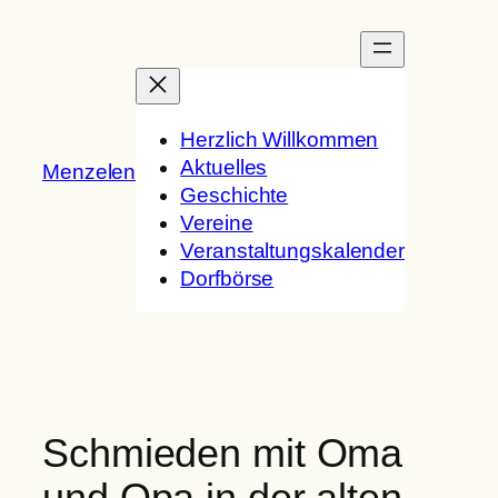
Zum
Inhalt
springen
Herzlich Willkommen
Aktuelles
Menzelen
Geschichte
Vereine
Veranstaltungskalender
Dorfbörse
Schmieden mit Oma
und Opa in der alten